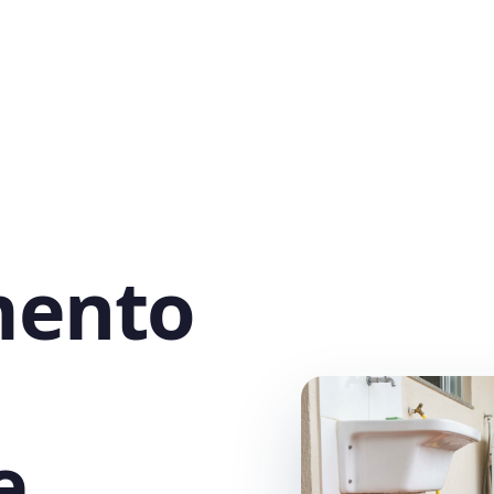
mento
e,