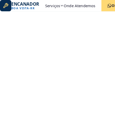
ENCANADOR
Serviços
Onde Atendemos
O
BOA VISTA
-
RR