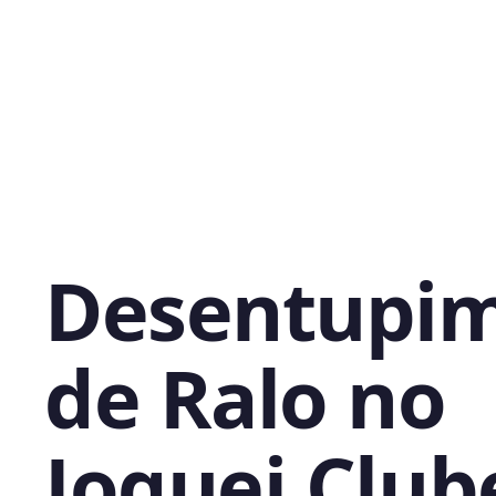
Desentupi
de Ralo no
Joquei Club