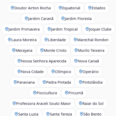
Doutor Airton Rocha
Equatorial
Estados
Jardim Caranã
Jardim Floresta
Jardim Primavera
Jardim Tropical
Joquei Clube
Laura Moreira
Liberdade
Marechal Rondon
Mecejana
Monte Cristo
Murilo Teixeira
Nossa Senhora Aparecida
Nova Canaã
Nova Cidade
Olímpico
Operário
Paraviana
Pedra Pintada
Pintolândia
Piscicultura
Pricumã
Professora Araceli Souto Maior
Raiar do Sol
Santa Luzia
Santa Tereza
São Bento