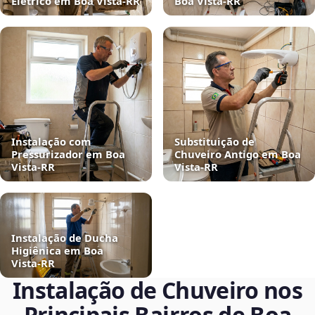
Elétrico em Boa Vista‑RR
Boa Vista‑RR
Instalação com
Substituição de
Pressurizador em Boa
Chuveiro Antigo em Boa
Vista‑RR
Vista‑RR
Instalação de Ducha
Higiênica em Boa
Vista‑RR
Instalação de Chuveiro nos
Principais Bairros de Boa