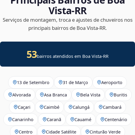
Vista‑RR
Serviços de montagem, troca e ajustes de chuveiros nos
principais bairros de Boa Vista‑RR.
53
bairros atendidos em Boa Vista-RR
13 de Setembro
31 de Março
Aeroporto
Alvorada
Asa Branca
Bela Vista
Buritis
Caçari
Caimbé
Calungá
Cambará
Canarinho
Caranã
Cauamé
Centenário
Centro
Cidade Satélite
Cinturão Verde