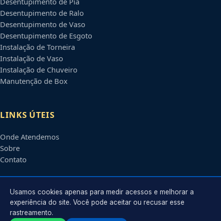
Desentupimento de Pia
Desentupimento de Ralo
Desentupimento de Vaso
Desentupimento de Esgoto
Instalação de Torneira
Instalação de Vaso
Instalação de Chuveiro
Manutenção de Box
LINKS ÚTEIS
Onde Atendemos
Sobre
Contato
CONTATO
Usamos cookies apenas para medir acessos e melhorar a
experiência do site. Você pode aceitar ou recusar esse
rastreamento.
Atendimento em
Boa Vista
-
RR
e regiões parceiras