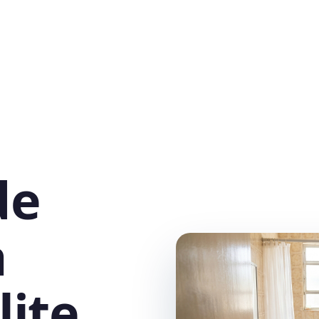
de
a
ite,