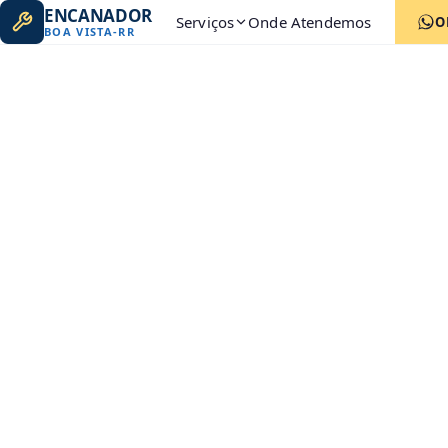
ENCANADOR
Serviços
Onde Atendemos
O
BOA VISTA
-
RR