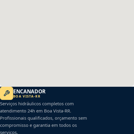
ENCANADOR
BOA VISTA
-
RR
Serviços hidráulicos completos com
atendimento 24h em
Boa Vista
-
RR
.
Profissionais qualificados, orçamento sem
compromisso e garantia em todos os
serviços.