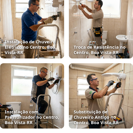
Instalação de Chuveiro
Elétrico no Centro, Boa
Troca de Resistência no
Vista‑RR
Centro, Boa Vista‑RR
Instalação com
Substituição de
Pressurizador no Centro,
Chuveiro Antigo no
Boa Vista‑RR
Centro, Boa Vista‑RR