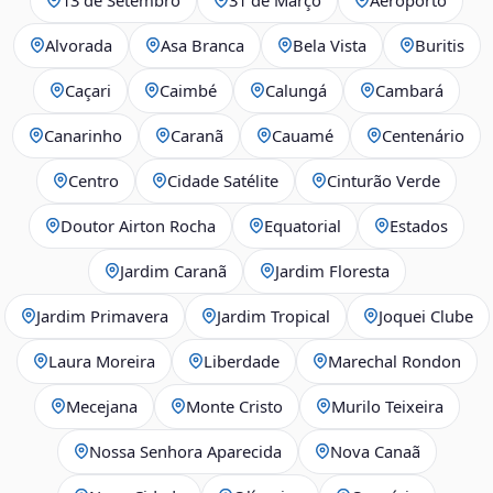
Alvorada
Asa Branca
Bela Vista
Buritis
Caçari
Caimbé
Calungá
Cambará
Canarinho
Caranã
Cauamé
Centenário
Centro
Cidade Satélite
Cinturão Verde
Doutor Airton Rocha
Equatorial
Estados
Jardim Caranã
Jardim Floresta
Jardim Primavera
Jardim Tropical
Joquei Clube
Laura Moreira
Liberdade
Marechal Rondon
Mecejana
Monte Cristo
Murilo Teixeira
Nossa Senhora Aparecida
Nova Canaã