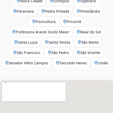
Nova Cidade
Olímpico
Operário
Paraviana
Pedra Pintada
Pintolândia
Piscicultura
Pricumã
Professora Araceli Souto Maior
Raiar do Sol
Santa Luzia
Santa Tereza
São Bento
São Francisco
São Pedro
São Vicente
Senador Hélio Campos
Tancredo Neves
União