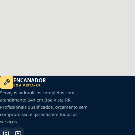
ENCANADOR
BOA VISTA
-
RR
Serviços hidráulicos completos com
atendimento 24h em
Boa Vista
-
RR
.
Profissionais qualificados, orçamento sem
compromisso e garantia em todos os
serviços.