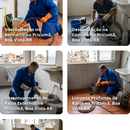
Desobstrução no
Desobstrução na
Banheiro no Pricumã,
Cozinha no Pricumã,
Boa Vista‑RR
Boa Vista‑RR
Desentupimento de
Limpeza Profunda de
Ralos Externos no
Ralos no Pricumã, Boa
Pricumã, Boa Vista‑RR
Vista‑RR