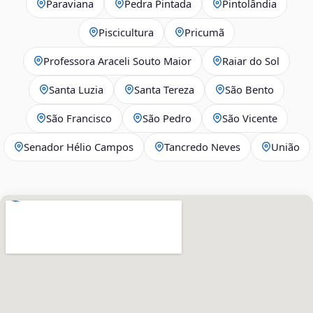
Paraviana
Pedra Pintada
Pintolândia
Piscicultura
Pricumã
Professora Araceli Souto Maior
Raiar do Sol
Santa Luzia
Santa Tereza
São Bento
São Francisco
São Pedro
São Vicente
Senador Hélio Campos
Tancredo Neves
União