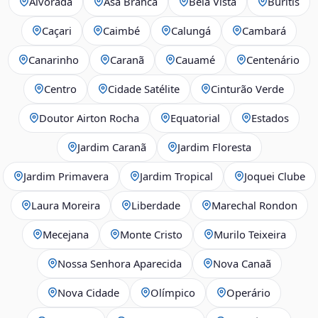
Alvorada
Asa Branca
Bela Vista
Buritis
Caçari
Caimbé
Calungá
Cambará
Canarinho
Caranã
Cauamé
Centenário
Centro
Cidade Satélite
Cinturão Verde
Doutor Airton Rocha
Equatorial
Estados
Jardim Caranã
Jardim Floresta
Jardim Primavera
Jardim Tropical
Joquei Clube
Laura Moreira
Liberdade
Marechal Rondon
Mecejana
Monte Cristo
Murilo Teixeira
Nossa Senhora Aparecida
Nova Canaã
Nova Cidade
Olímpico
Operário