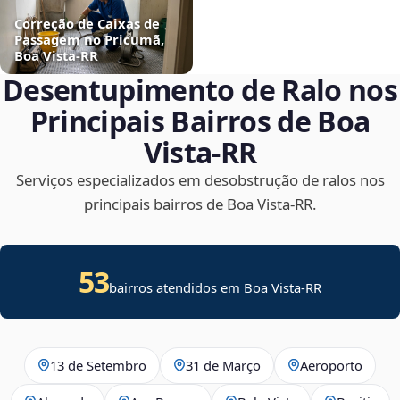
Correção de Caixas de
Passagem no Pricumã,
Boa Vista‑RR
Desentupimento de Ralo nos
Principais Bairros de Boa
Vista‑RR
Serviços especializados em desobstrução de ralos nos
principais bairros de Boa Vista‑RR.
53
bairros atendidos em Boa Vista-RR
13 de Setembro
31 de Março
Aeroporto