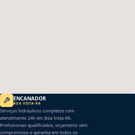
ENCANADOR
BOA VISTA
-
RR
Serviços hidráulicos completos com
atendimento 24h em
Boa Vista
-
RR
.
Profissionais qualificados, orçamento sem
compromisso e garantia em todos os