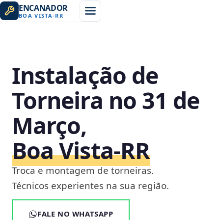
ENCANADOR
BOA VISTA
-
RR
Instalação de
Torneira no 31 de
Março,
Boa Vista‑RR
Troca e montagem de torneiras.
Técnicos experientes na sua região.
FALE NO WHATSAPP