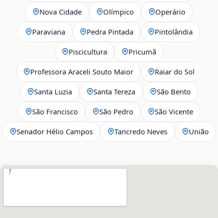
Nova Cidade
Olímpico
Operário
Paraviana
Pedra Pintada
Pintolândia
Piscicultura
Pricumã
Professora Araceli Souto Maior
Raiar do Sol
Santa Luzia
Santa Tereza
São Bento
São Francisco
São Pedro
São Vicente
Senador Hélio Campos
Tancredo Neves
União