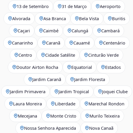
13 de Setembro
31 de Março
Aeroporto
Alvorada
Asa Branca
Bela Vista
Buritis
Caçari
Caimbé
Calungá
Cambará
Canarinho
Caranã
Cauamé
Centenário
Centro
Cidade Satélite
Cinturão Verde
Doutor Airton Rocha
Equatorial
Estados
Jardim Caranã
Jardim Floresta
Jardim Primavera
Jardim Tropical
Joquei Clube
Laura Moreira
Liberdade
Marechal Rondon
Mecejana
Monte Cristo
Murilo Teixeira
Nossa Senhora Aparecida
Nova Canaã