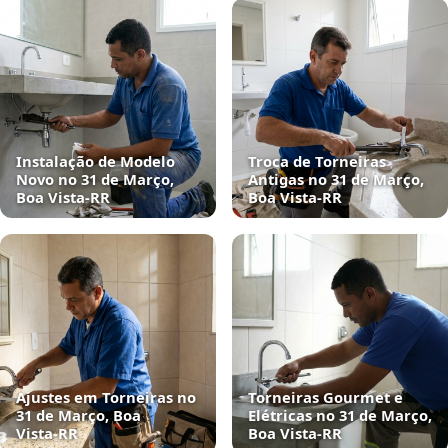
Instalação de Modelo
Troca de Torneiras
Novo no 31 de Março,
Antigas no 31 de Março,
Boa Vista‑RR
Boa Vista‑RR
Ajustes em Torneiras no
Torneiras Gourmet e
31 de Março, Boa
Elétricas no 31 de Março,
Vista‑RR
Boa Vista‑RR