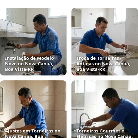
Instalação de Modelo
Troca de Torneiras
Novo no Nova Canaã,
Antigas no Nova Canaã,
Boa Vista‑RR
Boa Vista‑RR
Ajustes em Torneiras no
Torneiras Gourmet e
Nova Canaã, Boa
Elétricas no Nova Canaã,