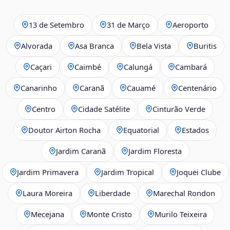
13 de Setembro
31 de Março
Aeroporto
Alvorada
Asa Branca
Bela Vista
Buritis
Caçari
Caimbé
Calungá
Cambará
Canarinho
Caranã
Cauamé
Centenário
Centro
Cidade Satélite
Cinturão Verde
Doutor Airton Rocha
Equatorial
Estados
Jardim Caranã
Jardim Floresta
Jardim Primavera
Jardim Tropical
Joquei Clube
Laura Moreira
Liberdade
Marechal Rondon
Mecejana
Monte Cristo
Murilo Teixeira