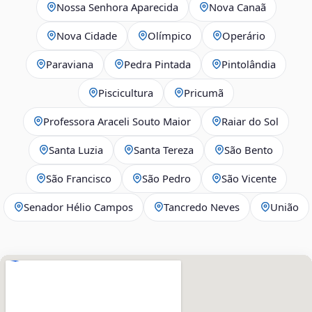
Nossa Senhora Aparecida
Nova Canaã
Nova Cidade
Olímpico
Operário
Paraviana
Pedra Pintada
Pintolândia
Piscicultura
Pricumã
Professora Araceli Souto Maior
Raiar do Sol
Santa Luzia
Santa Tereza
São Bento
São Francisco
São Pedro
São Vicente
Senador Hélio Campos
Tancredo Neves
União