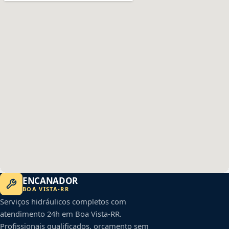
ENCANADOR
BOA VISTA
-
RR
Serviços hidráulicos completos com
atendimento 24h em
Boa Vista
-
RR
.
Profissionais qualificados, orçamento sem