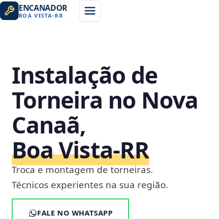
ENCANADOR
BOA VISTA
-
RR
Instalação de
Torneira no Nova
Canaã,
Boa Vista‑RR
Troca e montagem de torneiras.
Técnicos experientes na sua região.
FALE NO WHATSAPP