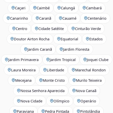
Caçari
Caimbé
Calungá
Cambará
Canarinho
Caranã
Cauamé
Centenário
Centro
Cidade Satélite
Cinturão Verde
Doutor Airton Rocha
Equatorial
Estados
Jardim Caranã
Jardim Floresta
Jardim Primavera
Jardim Tropical
Joquei Clube
Laura Moreira
Liberdade
Marechal Rondon
Mecejana
Monte Cristo
Murilo Teixeira
Nossa Senhora Aparecida
Nova Canaã
Nova Cidade
Olímpico
Operário
Paraviana
Pedra Pintada
Pintolândia