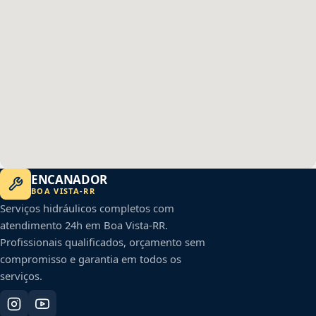
ENCANADOR
BOA VISTA
-
RR
Serviços hidráulicos completos com
atendimento 24h em
Boa Vista
-
RR
.
Profissionais qualificados, orçamento sem
compromisso e garantia em todos os
serviços.