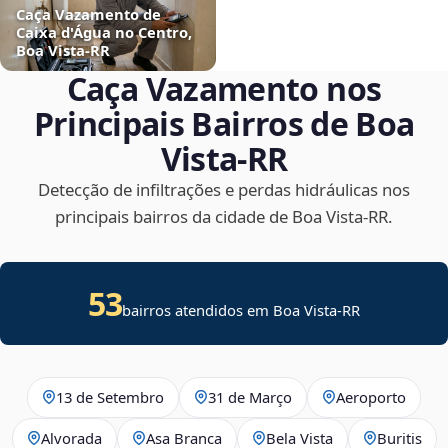
Caça Vazamento de
Caixa d'Água no Centro,
Boa Vista‑RR
Caça Vazamento nos
Principais Bairros de Boa
Vista‑RR
Detecção de infiltrações e perdas hidráulicas nos
principais bairros da cidade de Boa Vista‑RR.
53
bairros atendidos em Boa Vista-RR
13 de Setembro
31 de Março
Aeroporto
Alvorada
Asa Branca
Bela Vista
Buritis