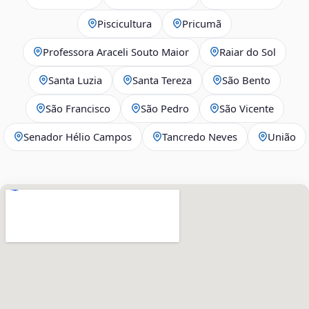
Piscicultura
Pricumã
Professora Araceli Souto Maior
Raiar do Sol
Santa Luzia
Santa Tereza
São Bento
São Francisco
São Pedro
São Vicente
Senador Hélio Campos
Tancredo Neves
União