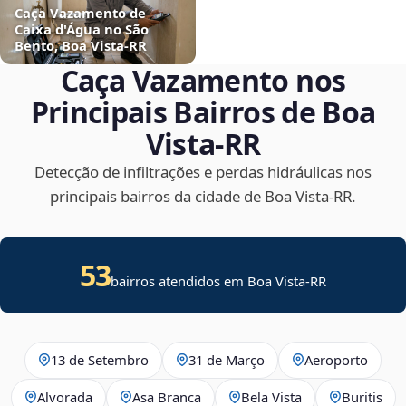
Caça Vazamento de
Caixa d'Água no São
Bento, Boa Vista‑RR
Caça Vazamento nos
Principais Bairros de Boa
Vista‑RR
Detecção de infiltrações e perdas hidráulicas nos
principais bairros da cidade de Boa Vista‑RR.
53
bairros atendidos em Boa Vista-RR
13 de Setembro
31 de Março
Aeroporto
Alvorada
Asa Branca
Bela Vista
Buritis