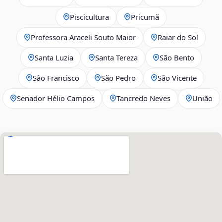
Piscicultura
Pricumã
Professora Araceli Souto Maior
Raiar do Sol
Santa Luzia
Santa Tereza
São Bento
São Francisco
São Pedro
São Vicente
Senador Hélio Campos
Tancredo Neves
União