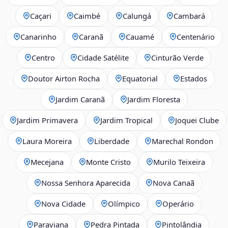
Caçari
Caimbé
Calungá
Cambará
Canarinho
Caranã
Cauamé
Centenário
Centro
Cidade Satélite
Cinturão Verde
Doutor Airton Rocha
Equatorial
Estados
Jardim Caranã
Jardim Floresta
Jardim Primavera
Jardim Tropical
Joquei Clube
Laura Moreira
Liberdade
Marechal Rondon
Mecejana
Monte Cristo
Murilo Teixeira
Nossa Senhora Aparecida
Nova Canaã
Nova Cidade
Olímpico
Operário
Paraviana
Pedra Pintada
Pintolândia