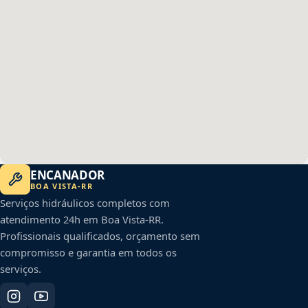
ENCANADOR
BOA VISTA
-
RR
Serviços hidráulicos completos com
atendimento 24h em
Boa Vista
-
RR
.
Profissionais qualificados, orçamento sem
compromisso e garantia em todos os
serviços.