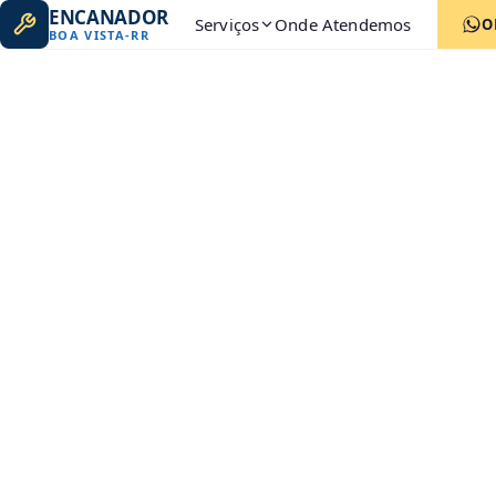
ENCANADOR
Serviços
Onde Atendemos
O
BOA VISTA
-
RR