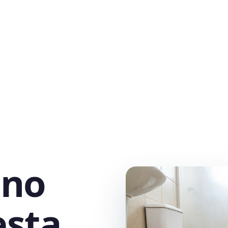
 no
esta,