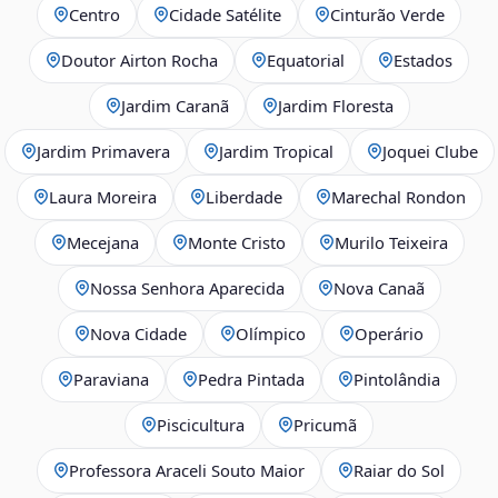
Centro
Cidade Satélite
Cinturão Verde
Doutor Airton Rocha
Equatorial
Estados
Jardim Caranã
Jardim Floresta
Jardim Primavera
Jardim Tropical
Joquei Clube
Laura Moreira
Liberdade
Marechal Rondon
Mecejana
Monte Cristo
Murilo Teixeira
Nossa Senhora Aparecida
Nova Canaã
Nova Cidade
Olímpico
Operário
Paraviana
Pedra Pintada
Pintolândia
Piscicultura
Pricumã
Professora Araceli Souto Maior
Raiar do Sol