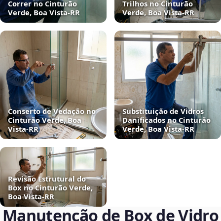
Correr no Cinturão
Trilhos no Cinturão
Verde, Boa Vista‑RR
Verde, Boa Vista‑RR
Conserto de Vedação no
Substituição de Vidros
Cinturão Verde, Boa
Danificados no Cinturão
Vista‑RR
Verde, Boa Vista‑RR
Revisão Estrutural do
Box no Cinturão Verde,
Boa Vista‑RR
Manutenção de Box de Vidro