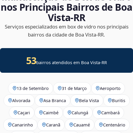
nos Principais Bairros de Boa
Vista‑RR
Serviços especializados em box de vidro nos principais
bairros da cidade de Boa Vista‑RR.
53
bairros atendidos em Boa Vista-RR
13 de Setembro
31 de Março
Aeroporto
Alvorada
Asa Branca
Bela Vista
Buritis
Caçari
Caimbé
Calungá
Cambará
Canarinho
Caranã
Cauamé
Centenário