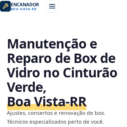
ENCANADOR
BOA VISTA
-
RR
Manutenção e
Reparo de Box de
Vidro no Cinturão
Verde,
Boa Vista‑RR
Ajustes, consertos e renovação de box.
Técnicos especializados perto de você.