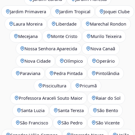
Jardim Primavera
Jardim Tropical
Joquei Clube
Laura Moreira
Liberdade
Marechal Rondon
Mecejana
Monte Cristo
Murilo Teixeira
Nossa Senhora Aparecida
Nova Canaã
Nova Cidade
Olímpico
Operário
Paraviana
Pedra Pintada
Pintolândia
Piscicultura
Pricumã
Professora Araceli Souto Maior
Raiar do Sol
Santa Luzia
Santa Tereza
São Bento
São Francisco
São Pedro
São Vicente
Senador Hélio Campos
Tancredo Neves
União