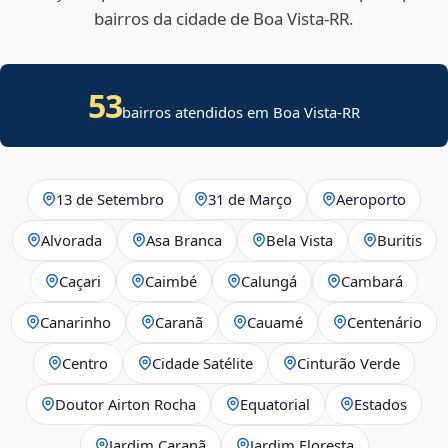
bairros da cidade de Boa Vista‑RR.
53
bairros atendidos em Boa Vista-RR
13 de Setembro
31 de Março
Aeroporto
Alvorada
Asa Branca
Bela Vista
Buritis
Caçari
Caimbé
Calungá
Cambará
Canarinho
Caranã
Cauamé
Centenário
Centro
Cidade Satélite
Cinturão Verde
Doutor Airton Rocha
Equatorial
Estados
Jardim Caranã
Jardim Floresta