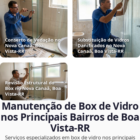
Conserto de Vedação no
Substituição de Vidros
Nova Canaã, Boa
Danificados no Nova
Vista‑RR
Canaã, Boa Vista‑RR
Revisão Estrutural do
Box no Nova Canaã, Boa
Vista‑RR
Manutenção de Box de Vidro
nos Principais Bairros de Boa
Vista‑RR
Serviços especializados em box de vidro nos principais