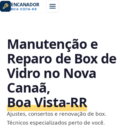
ENCANADOR
BOA VISTA
-
RR
Manutenção e
Reparo de Box de
Vidro no Nova
Canaã,
Boa Vista‑RR
Ajustes, consertos e renovação de box.
Técnicos especializados perto de você.