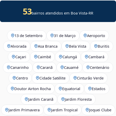
53
bairros atendidos em Boa Vista-RR
13 de Setembro
31 de Março
Aeroporto
Alvorada
Asa Branca
Bela Vista
Buritis
Caçari
Caimbé
Calungá
Cambará
Canarinho
Caranã
Cauamé
Centenário
Centro
Cidade Satélite
Cinturão Verde
Doutor Airton Rocha
Equatorial
Estados
Jardim Caranã
Jardim Floresta
Jardim Primavera
Jardim Tropical
Joquei Clube