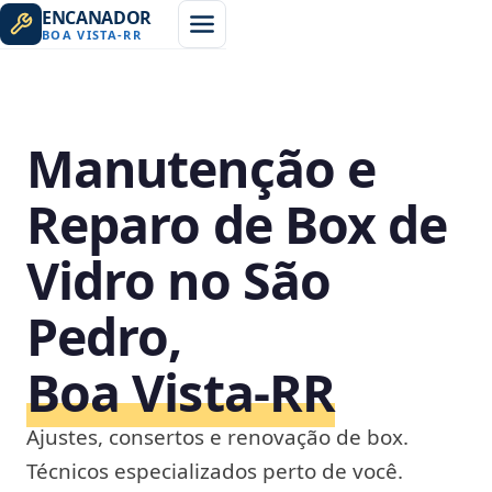
ENCANADOR
BOA VISTA
-
RR
Manutenção e
Reparo de Box de
Vidro no São
Pedro,
Boa Vista‑RR
Ajustes, consertos e renovação de box.
Técnicos especializados perto de você.