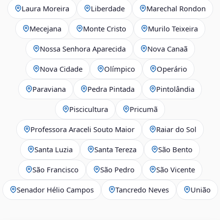
Laura Moreira
Liberdade
Marechal Rondon
Mecejana
Monte Cristo
Murilo Teixeira
Nossa Senhora Aparecida
Nova Canaã
Nova Cidade
Olímpico
Operário
Paraviana
Pedra Pintada
Pintolândia
Piscicultura
Pricumã
Professora Araceli Souto Maior
Raiar do Sol
Santa Luzia
Santa Tereza
São Bento
São Francisco
São Pedro
São Vicente
Senador Hélio Campos
Tancredo Neves
União