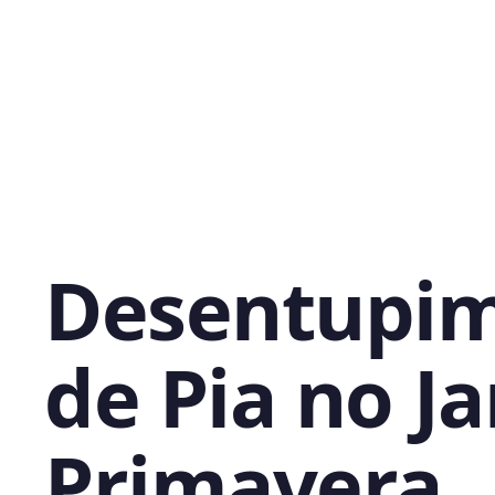
Desentupi
de Pia no J
Primavera,