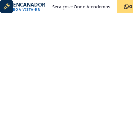
ENCANADOR
Serviços
Onde Atendemos
O
BOA VISTA
-
RR