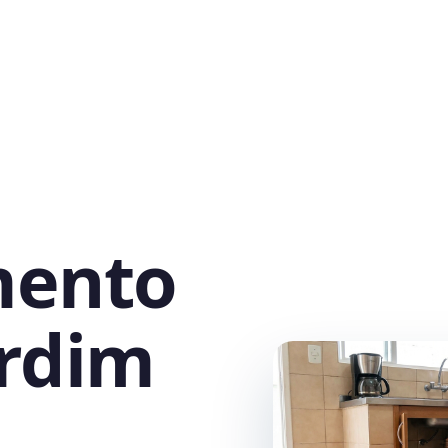
mento
ardim