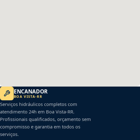
ENCANADOR
BOA VISTA
-
RR
Serviços hidráulicos completos com
atendimento 24h em
Boa Vista
-
RR
.
Profissionais qualificados, orçamento sem
compromisso e garantia em todos os
serviços.