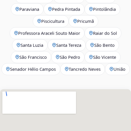
Paraviana
Pedra Pintada
Pintolândia
Piscicultura
Pricumã
Professora Araceli Souto Maior
Raiar do Sol
Santa Luzia
Santa Tereza
São Bento
São Francisco
São Pedro
São Vicente
Senador Hélio Campos
Tancredo Neves
União