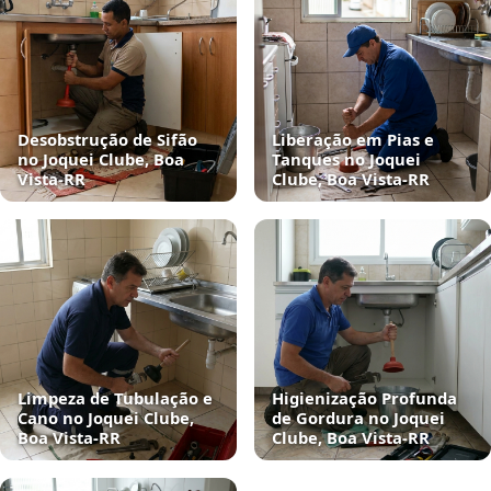
Desobstrução de Sifão
Liberação em Pias e
no Joquei Clube, Boa
Tanques no Joquei
Vista‑RR
Clube, Boa Vista‑RR
Limpeza de Tubulação e
Higienização Profunda
Cano no Joquei Clube,
de Gordura no Joquei
Boa Vista‑RR
Clube, Boa Vista‑RR