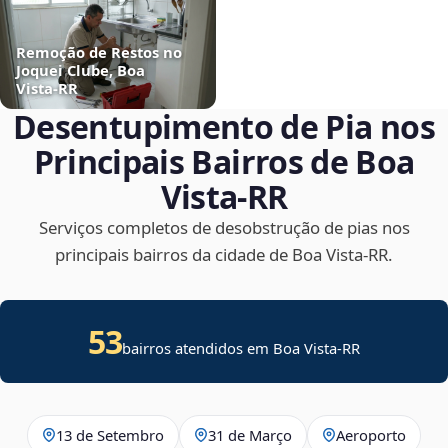
Remoção de Restos no
Joquei Clube, Boa
Vista‑RR
Desentupimento de Pia nos
Principais Bairros de Boa
Vista‑RR
Serviços completos de desobstrução de pias nos
principais bairros da cidade de Boa Vista‑RR.
53
bairros atendidos em Boa Vista-RR
13 de Setembro
31 de Março
Aeroporto