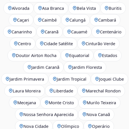
Alvorada
Asa Branca
Bela Vista
Buritis
Caçari
Caimbé
Calungá
Cambará
Canarinho
Caranã
Cauamé
Centenário
Centro
Cidade Satélite
Cinturão Verde
Doutor Airton Rocha
Equatorial
Estados
Jardim Caranã
Jardim Floresta
Jardim Primavera
Jardim Tropical
Joquei Clube
Laura Moreira
Liberdade
Marechal Rondon
Mecejana
Monte Cristo
Murilo Teixeira
Nossa Senhora Aparecida
Nova Canaã
Nova Cidade
Olímpico
Operário