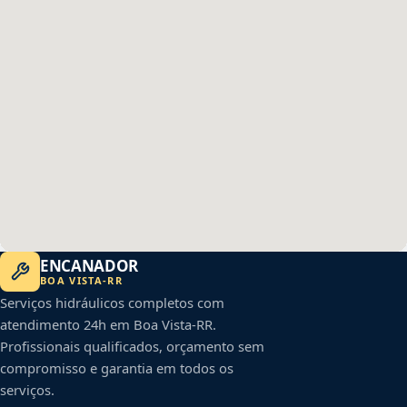
ENCANADOR
BOA VISTA
-
RR
Serviços hidráulicos completos com
atendimento 24h em
Boa Vista
-
RR
.
Profissionais qualificados, orçamento sem
compromisso e garantia em todos os
serviços.