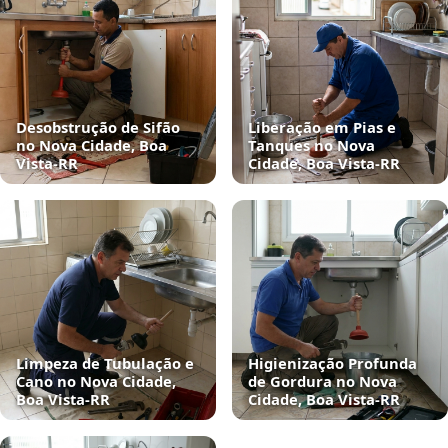
Desobstrução de Sifão
Liberação em Pias e
no Nova Cidade, Boa
Tanques no Nova
Vista‑RR
Cidade, Boa Vista‑RR
Limpeza de Tubulação e
Higienização Profunda
Cano no Nova Cidade,
de Gordura no Nova
Boa Vista‑RR
Cidade, Boa Vista‑RR