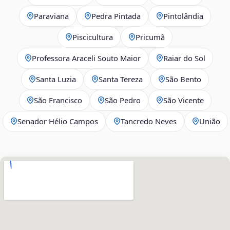
Paraviana
Pedra Pintada
Pintolândia
Piscicultura
Pricumã
Professora Araceli Souto Maior
Raiar do Sol
Santa Luzia
Santa Tereza
São Bento
São Francisco
São Pedro
São Vicente
Senador Hélio Campos
Tancredo Neves
União