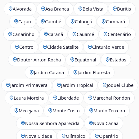
Alvorada
Asa Branca
Bela Vista
Buritis
Caçari
Caimbé
Calungá
Cambará
Canarinho
Caranã
Cauamé
Centenário
Centro
Cidade Satélite
Cinturão Verde
Doutor Airton Rocha
Equatorial
Estados
Jardim Caranã
Jardim Floresta
Jardim Primavera
Jardim Tropical
Joquei Clube
Laura Moreira
Liberdade
Marechal Rondon
Mecejana
Monte Cristo
Murilo Teixeira
Nossa Senhora Aparecida
Nova Canaã
Nova Cidade
Olímpico
Operário