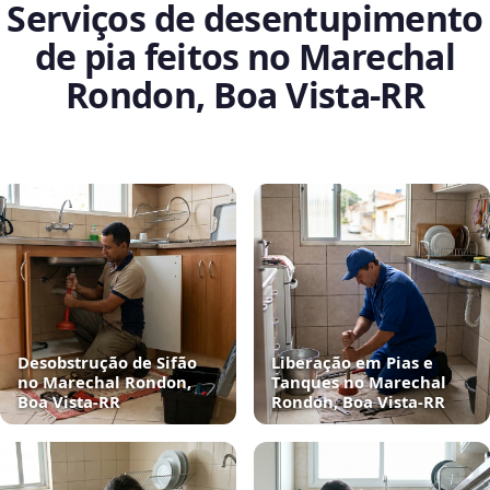
Serviços de desentupimento
de pia feitos no Marechal
Rondon, Boa Vista‑RR
Desobstrução de Sifão
Liberação em Pias e
no Marechal Rondon,
Tanques no Marechal
Boa Vista‑RR
Rondon, Boa Vista‑RR