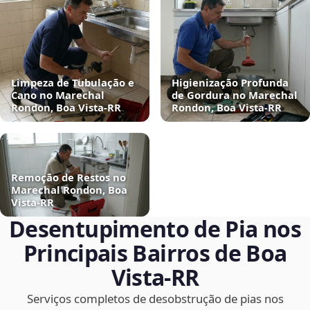
Limpeza de Tubulação e
Higienização Profunda
Cano no Marechal
de Gordura no Marechal
Rondon, Boa Vista‑RR
Rondon, Boa Vista‑RR
Remoção de Restos no
Marechal Rondon, Boa
Vista‑RR
Desentupimento de Pia nos
Principais Bairros de Boa
Vista‑RR
Serviços completos de desobstrução de pias nos