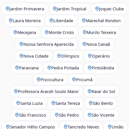
Jardim Primavera
Jardim Tropical
Joquei Clube
Laura Moreira
Liberdade
Marechal Rondon
Mecejana
Monte Cristo
Murilo Teixeira
Nossa Senhora Aparecida
Nova Canaã
Nova Cidade
Olímpico
Operário
Paraviana
Pedra Pintada
Pintolândia
Piscicultura
Pricumã
Professora Araceli Souto Maior
Raiar do Sol
Santa Luzia
Santa Tereza
São Bento
São Francisco
São Pedro
São Vicente
Senador Hélio Campos
Tancredo Neves
União