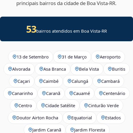
principais bairros da cidade de Boa Vista‑RR.
53
bairros atendidos em Boa Vista-RR
13 de Setembro
31 de Março
Aeroporto
Alvorada
Asa Branca
Bela Vista
Buritis
Caçari
Caimbé
Calungá
Cambará
Canarinho
Caranã
Cauamé
Centenário
Centro
Cidade Satélite
Cinturão Verde
Doutor Airton Rocha
Equatorial
Estados
Jardim Caranã
Jardim Floresta