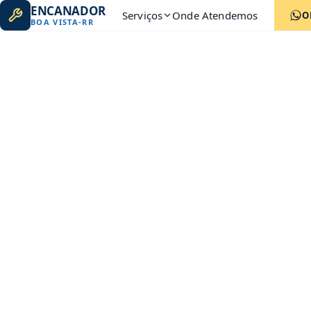
ENCANADOR
Serviços
Onde Atendemos
O
BOA VISTA
-
RR