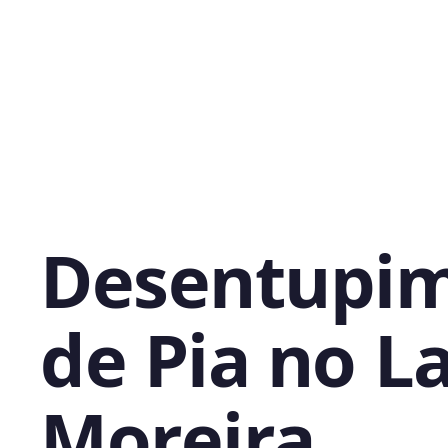
Desentupi
de Pia no L
Moreira,