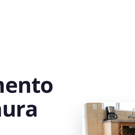
mento
aura