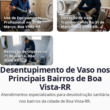
Uso de Equipamento
Correção de Vaso
Profissional no 31 de
Transbordando no 31 de
Março, Boa Vista‑RR
Março, Boa Vista‑RR
Remoção de Objetos no
31 de Março, Boa
Vista‑RR
Desentupimento de Vaso nos
Principais Bairros de Boa
Vista‑RR
Atendimentos especializados para desobstrução sanitária
nos bairros da cidade de Boa Vista‑RR.