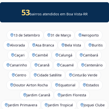
53
bairros atendidos em Boa Vista-RR
13 de Setembro
31 de Março
Aeroporto
Alvorada
Asa Branca
Bela Vista
Buritis
Caçari
Caimbé
Calungá
Cambará
Canarinho
Caranã
Cauamé
Centenário
Centro
Cidade Satélite
Cinturão Verde
Doutor Airton Rocha
Equatorial
Estados
Jardim Caranã
Jardim Floresta
Jardim Primavera
Jardim Tropical
Joquei Clube