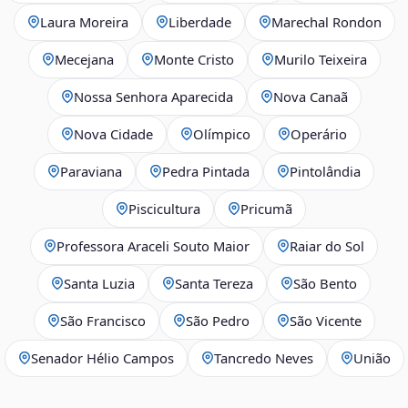
Laura Moreira
Liberdade
Marechal Rondon
Mecejana
Monte Cristo
Murilo Teixeira
Nossa Senhora Aparecida
Nova Canaã
Nova Cidade
Olímpico
Operário
Paraviana
Pedra Pintada
Pintolândia
Piscicultura
Pricumã
Professora Araceli Souto Maior
Raiar do Sol
Santa Luzia
Santa Tereza
São Bento
São Francisco
São Pedro
São Vicente
Senador Hélio Campos
Tancredo Neves
União