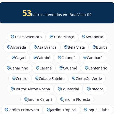
53
bairros atendidos em Boa Vista-RR
13 de Setembro
31 de Março
Aeroporto
Alvorada
Asa Branca
Bela Vista
Buritis
Caçari
Caimbé
Calungá
Cambará
Canarinho
Caranã
Cauamé
Centenário
Centro
Cidade Satélite
Cinturão Verde
Doutor Airton Rocha
Equatorial
Estados
Jardim Caranã
Jardim Floresta
Jardim Primavera
Jardim Tropical
Joquei Clube