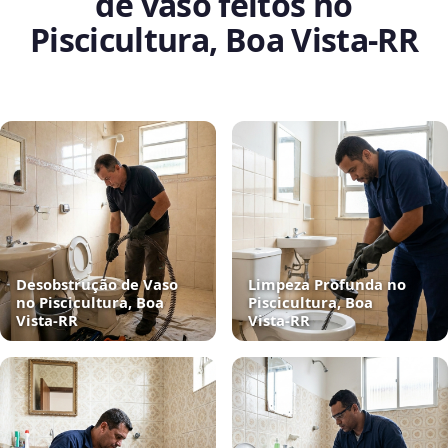
de vaso feitos no
Piscicultura, Boa Vista‑RR
Desobstrução de Vaso
Limpeza Profunda no
no Piscicultura, Boa
Piscicultura, Boa
Vista‑RR
Vista‑RR