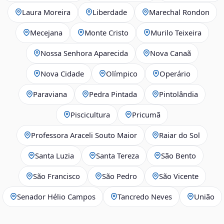
Laura Moreira
Liberdade
Marechal Rondon
Mecejana
Monte Cristo
Murilo Teixeira
Nossa Senhora Aparecida
Nova Canaã
Nova Cidade
Olímpico
Operário
Paraviana
Pedra Pintada
Pintolândia
Piscicultura
Pricumã
Professora Araceli Souto Maior
Raiar do Sol
Santa Luzia
Santa Tereza
São Bento
São Francisco
São Pedro
São Vicente
Senador Hélio Campos
Tancredo Neves
União