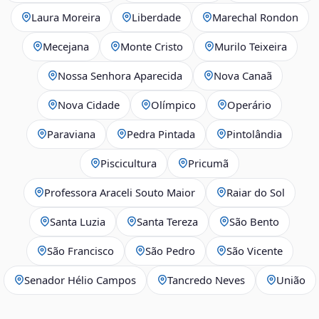
Laura Moreira
Liberdade
Marechal Rondon
Mecejana
Monte Cristo
Murilo Teixeira
Nossa Senhora Aparecida
Nova Canaã
Nova Cidade
Olímpico
Operário
Paraviana
Pedra Pintada
Pintolândia
Piscicultura
Pricumã
Professora Araceli Souto Maior
Raiar do Sol
Santa Luzia
Santa Tereza
São Bento
São Francisco
São Pedro
São Vicente
Senador Hélio Campos
Tancredo Neves
União