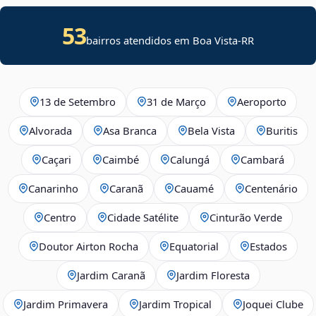
53
bairros atendidos em Boa Vista-RR
13 de Setembro
31 de Março
Aeroporto
Alvorada
Asa Branca
Bela Vista
Buritis
Caçari
Caimbé
Calungá
Cambará
Canarinho
Caranã
Cauamé
Centenário
Centro
Cidade Satélite
Cinturão Verde
Doutor Airton Rocha
Equatorial
Estados
Jardim Caranã
Jardim Floresta
Jardim Primavera
Jardim Tropical
Joquei Clube