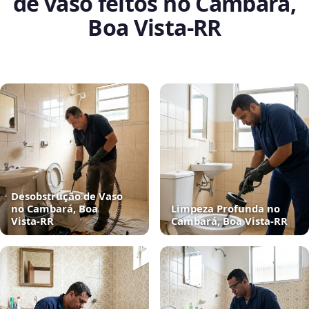
de vaso feitos no Cambará,
Boa Vista‑RR
Desobstrução de Vaso
no Cambará, Boa
Limpeza Profunda no
Vista‑RR
Cambará, Boa Vista‑RR