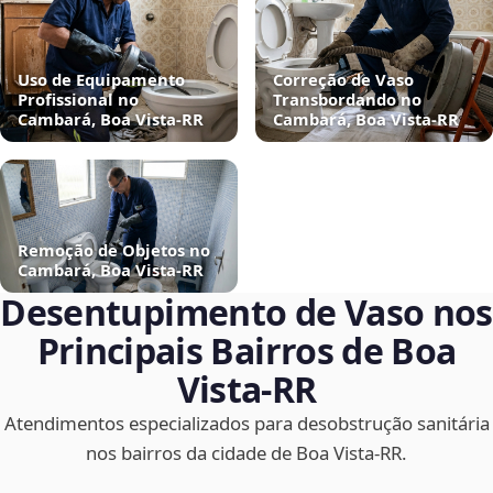
Uso de Equipamento
Correção de Vaso
Profissional no
Transbordando no
Cambará, Boa Vista‑RR
Cambará, Boa Vista‑RR
Remoção de Objetos no
Cambará, Boa Vista‑RR
Desentupimento de Vaso nos
Principais Bairros de Boa
Vista‑RR
Atendimentos especializados para desobstrução sanitária
nos bairros da cidade de Boa Vista‑RR.