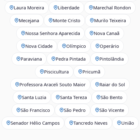
Laura Moreira
Liberdade
Marechal Rondon
Mecejana
Monte Cristo
Murilo Teixeira
Nossa Senhora Aparecida
Nova Canaã
Nova Cidade
Olímpico
Operário
Paraviana
Pedra Pintada
Pintolândia
Piscicultura
Pricumã
Professora Araceli Souto Maior
Raiar do Sol
Santa Luzia
Santa Tereza
São Bento
São Francisco
São Pedro
São Vicente
Senador Hélio Campos
Tancredo Neves
União