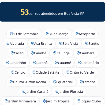
53
bairros atendidos em Boa Vista-RR
13 de Setembro
31 de Março
Aeroporto
Alvorada
Asa Branca
Bela Vista
Buritis
Caçari
Caimbé
Calungá
Cambará
Canarinho
Caranã
Cauamé
Centenário
Centro
Cidade Satélite
Cinturão Verde
Doutor Airton Rocha
Equatorial
Estados
Jardim Caranã
Jardim Floresta
Jardim Primavera
Jardim Tropical
Joquei Clube