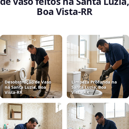
de vaso feitos na Santa Luzia,
Boa Vista‑RR
Desobstrução de Vaso
Limpeza Profunda na
na Santa Luzia, Boa
Santa Luzia, Boa
Vista‑RR
Vista‑RR