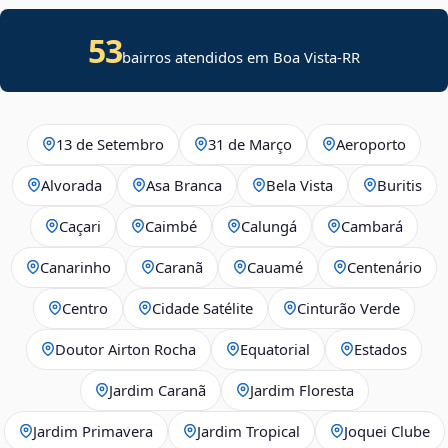
53
bairros atendidos em Boa Vista-RR
13 de Setembro
31 de Março
Aeroporto
Alvorada
Asa Branca
Bela Vista
Buritis
Caçari
Caimbé
Calungá
Cambará
Canarinho
Caranã
Cauamé
Centenário
Centro
Cidade Satélite
Cinturão Verde
Doutor Airton Rocha
Equatorial
Estados
Jardim Caranã
Jardim Floresta
Jardim Primavera
Jardim Tropical
Joquei Clube