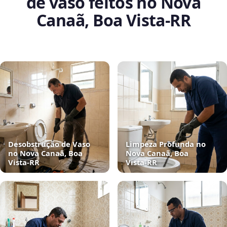
de vaso feitos no Nova
Canaã, Boa Vista‑RR
Desobstrução de Vaso
Limpeza Profunda no
no Nova Canaã, Boa
Nova Canaã, Boa
Vista‑RR
Vista‑RR