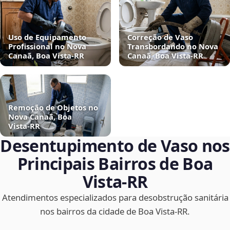
Uso de Equipamento
Correção de Vaso
Profissional no Nova
Transbordando no Nova
Canaã, Boa Vista‑RR
Canaã, Boa Vista‑RR
Remoção de Objetos no
Nova Canaã, Boa
Vista‑RR
Desentupimento de Vaso nos
Principais Bairros de Boa
Vista‑RR
Atendimentos especializados para desobstrução sanitária
nos bairros da cidade de Boa Vista‑RR.