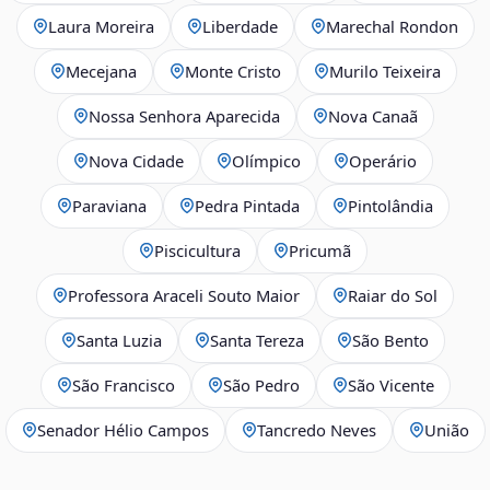
Laura Moreira
Liberdade
Marechal Rondon
Mecejana
Monte Cristo
Murilo Teixeira
Nossa Senhora Aparecida
Nova Canaã
Nova Cidade
Olímpico
Operário
Paraviana
Pedra Pintada
Pintolândia
Piscicultura
Pricumã
Professora Araceli Souto Maior
Raiar do Sol
Santa Luzia
Santa Tereza
São Bento
São Francisco
São Pedro
São Vicente
Senador Hélio Campos
Tancredo Neves
União