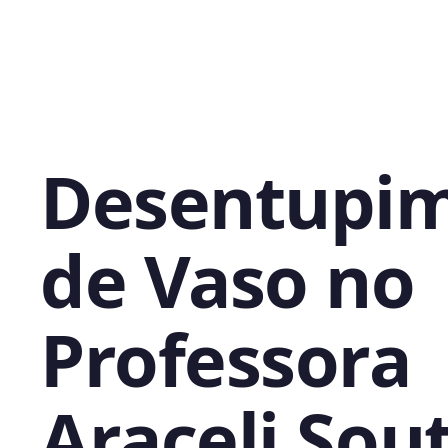
Desentupi
de Vaso no
Professora
Araceli Sou