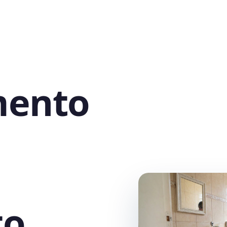
mento
to