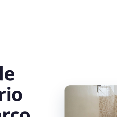
de
rio
rço,