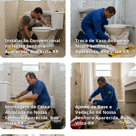
Instalação Convencional
Troca de Vaso Antigo no
no Nossa Senhora
Nossa Senhora
Aparecida, Boa Vista‑RR
Aparecida, Boa Vista‑RR
Montagem de Caixa
Ajuste de Base e
Acoplada no Nossa
Vedação no Nossa
Senhora Aparecida, Boa
Senhora Aparecida, Boa
Vista‑RR
Vista‑RR