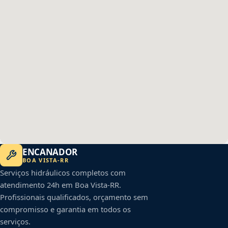
ENCANADOR
BOA VISTA
-
RR
Serviços hidráulicos completos com
atendimento 24h em
Boa Vista
-
RR
.
Profissionais qualificados, orçamento sem
compromisso e garantia em todos os
serviços.