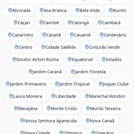
Alvorada
Asa Branca
Bela Vista
Buritis
Caçari
Caimbé
Calungá
Cambará
Canarinho
Caranã
Cauamé
Centenário
Centro
Cidade Satélite
Cinturão Verde
Doutor Airton Rocha
Equatorial
Estados
Jardim Caranã
Jardim Floresta
Jardim Primavera
Jardim Tropical
Joquei Clube
Laura Moreira
Liberdade
Marechal Rondon
Mecejana
Monte Cristo
Murilo Teixeira
Nossa Senhora Aparecida
Nova Canaã
Nova Cidade
Olímpico
Operário