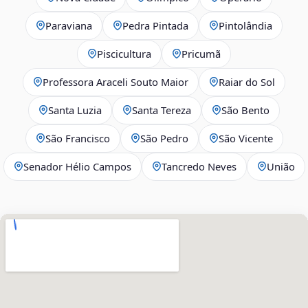
Paraviana
Pedra Pintada
Pintolândia
Piscicultura
Pricumã
Professora Araceli Souto Maior
Raiar do Sol
Santa Luzia
Santa Tereza
São Bento
São Francisco
São Pedro
São Vicente
Senador Hélio Campos
Tancredo Neves
União