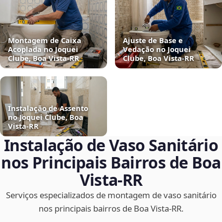
Montagem de Caixa
Ajuste de Base e
Acoplada no Joquei
Vedação no Joquei
Clube, Boa Vista‑RR
Clube, Boa Vista‑RR
Instalação de Assento
no Joquei Clube, Boa
Vista‑RR
Instalação de Vaso Sanitário
nos Principais Bairros de Boa
Vista‑RR
Serviços especializados de montagem de vaso sanitário
nos principais bairros de Boa Vista‑RR.