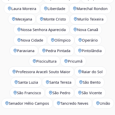
Laura Moreira
Liberdade
Marechal Rondon
Mecejana
Monte Cristo
Murilo Teixeira
Nossa Senhora Aparecida
Nova Canaã
Nova Cidade
Olímpico
Operário
Paraviana
Pedra Pintada
Pintolândia
Piscicultura
Pricumã
Professora Araceli Souto Maior
Raiar do Sol
Santa Luzia
Santa Tereza
São Bento
São Francisco
São Pedro
São Vicente
Senador Hélio Campos
Tancredo Neves
União