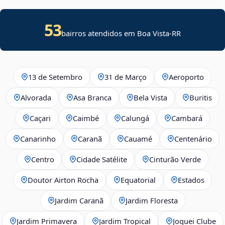
53
bairros atendidos em Boa Vista-RR
13 de Setembro
31 de Março
Aeroporto
Alvorada
Asa Branca
Bela Vista
Buritis
Caçari
Caimbé
Calungá
Cambará
Canarinho
Caranã
Cauamé
Centenário
Centro
Cidade Satélite
Cinturão Verde
Doutor Airton Rocha
Equatorial
Estados
Jardim Caranã
Jardim Floresta
Jardim Primavera
Jardim Tropical
Joquei Clube