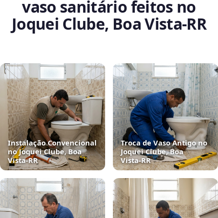
vaso sanitário feitos no
Joquei Clube, Boa Vista‑RR
Instalação Convencional
Troca de Vaso Antigo no
no Joquei Clube, Boa
Joquei Clube, Boa
Vista‑RR
Vista‑RR