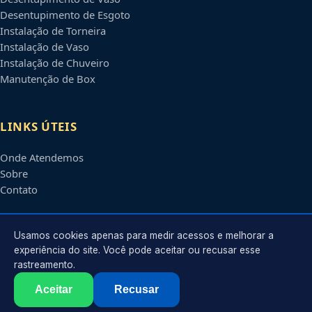
Desentupimento de Esgoto
Instalação de Torneira
Instalação de Vaso
Instalação de Chuveiro
Manutenção de Box
LINKS ÚTEIS
Onde Atendemos
Sobre
Contato
CONTATO
Usamos cookies apenas para medir acessos e melhorar a
experiência do site. Você pode aceitar ou recusar esse
rastreamento.
Atendimento em
Boa Vista
-
RR
e regiões parceiras
contato@encanadoremboavista.com.br
Aceitar
Recusar
©
2026
Encanador em
Boa Vista
-
RR
. Todos os direitos reservados.