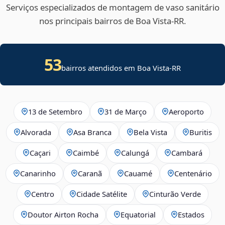
Serviços especializados de montagem de vaso sanitário
nos principais bairros de Boa Vista‑RR.
53
bairros atendidos em Boa Vista-RR
13 de Setembro
31 de Março
Aeroporto
Alvorada
Asa Branca
Bela Vista
Buritis
Caçari
Caimbé
Calungá
Cambará
Canarinho
Caranã
Cauamé
Centenário
Centro
Cidade Satélite
Cinturão Verde
Doutor Airton Rocha
Equatorial
Estados