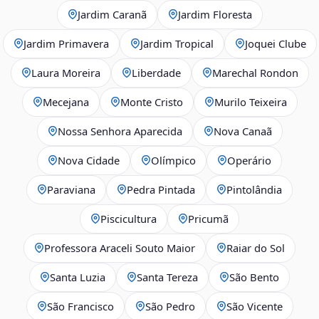
Jardim Caranã
Jardim Floresta
Jardim Primavera
Jardim Tropical
Joquei Clube
Laura Moreira
Liberdade
Marechal Rondon
Mecejana
Monte Cristo
Murilo Teixeira
Nossa Senhora Aparecida
Nova Canaã
Nova Cidade
Olímpico
Operário
Paraviana
Pedra Pintada
Pintolândia
Piscicultura
Pricumã
Professora Araceli Souto Maior
Raiar do Sol
Santa Luzia
Santa Tereza
São Bento
São Francisco
São Pedro
São Vicente