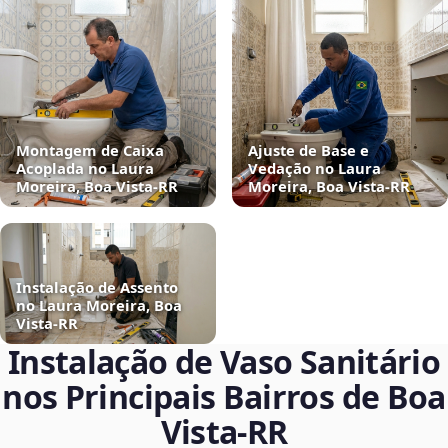
Montagem de Caixa
Ajuste de Base e
Acoplada no Laura
Vedação no Laura
Moreira, Boa Vista‑RR
Moreira, Boa Vista‑RR
Instalação de Assento
no Laura Moreira, Boa
Vista‑RR
Instalação de Vaso Sanitário
nos Principais Bairros de Boa
Vista‑RR