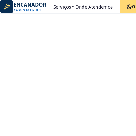
ENCANADOR
Serviços
Onde Atendemos
O
BOA VISTA
-
RR