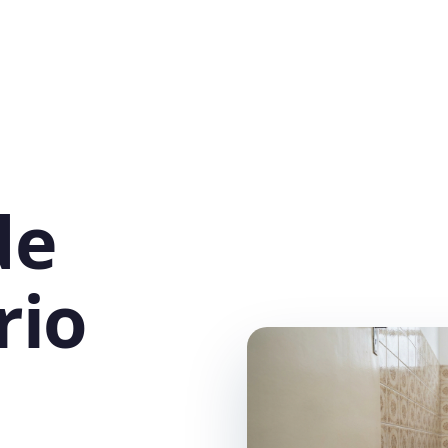
de
rio