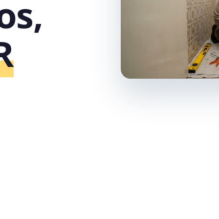
os,
R