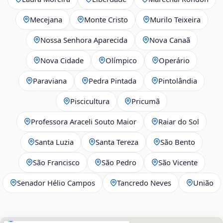
Mecejana
Monte Cristo
Murilo Teixeira
Nossa Senhora Aparecida
Nova Canaã
Nova Cidade
Olímpico
Operário
Paraviana
Pedra Pintada
Pintolândia
Piscicultura
Pricumã
Professora Araceli Souto Maior
Raiar do Sol
Santa Luzia
Santa Tereza
São Bento
São Francisco
São Pedro
São Vicente
Senador Hélio Campos
Tancredo Neves
União