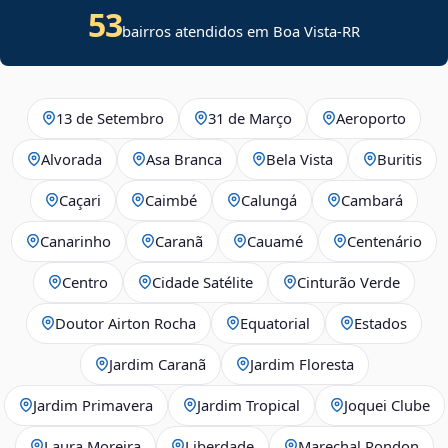
53
bairros atendidos em Boa Vista-RR
13 de Setembro
31 de Março
Aeroporto
Alvorada
Asa Branca
Bela Vista
Buritis
Caçari
Caimbé
Calungá
Cambará
Canarinho
Caranã
Cauamé
Centenário
Centro
Cidade Satélite
Cinturão Verde
Doutor Airton Rocha
Equatorial
Estados
Jardim Caranã
Jardim Floresta
Jardim Primavera
Jardim Tropical
Joquei Clube
Laura Moreira
Liberdade
Marechal Rondon