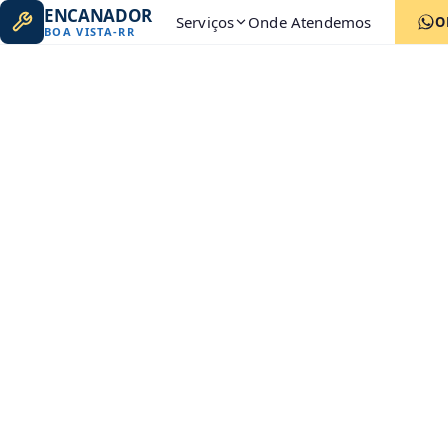
ENCANADOR
Serviços
Onde Atendemos
O
BOA VISTA
-
RR