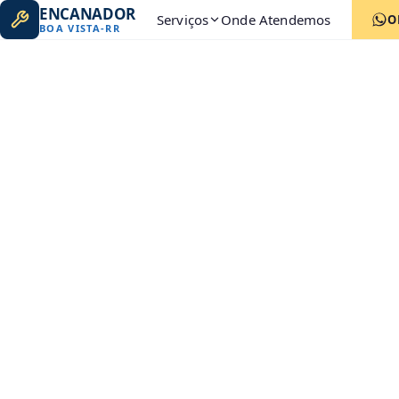
ENCANADOR
Serviços
Onde Atendemos
O
BOA VISTA
-
RR