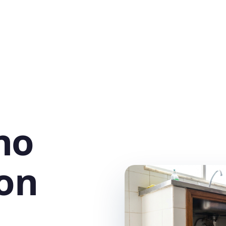
no
ton