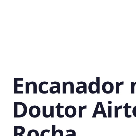
Encanador 
Doutor Air
Rocha,