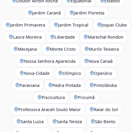
Doutor Airton Rocha
Equatorial
Estados
Jardim Caranã
Jardim Floresta
Jardim Primavera
Jardim Tropical
Joquei Clube
Laura Moreira
Liberdade
Marechal Rondon
Mecejana
Monte Cristo
Murilo Teixeira
Nossa Senhora Aparecida
Nova Canaã
Nova Cidade
Olímpico
Operário
Paraviana
Pedra Pintada
Pintolândia
Piscicultura
Pricumã
Professora Araceli Souto Maior
Raiar do Sol
Santa Luzia
Santa Tereza
São Bento