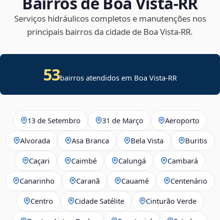
Bairros de Boa Vista‑RR
Serviços hidráulicos completos e manutenções nos
principais bairros da cidade de Boa Vista‑RR.
53
bairros atendidos em Boa Vista-RR
13 de Setembro
31 de Março
Aeroporto
Alvorada
Asa Branca
Bela Vista
Buritis
Caçari
Caimbé
Calungá
Cambará
Canarinho
Caranã
Cauamé
Centenário
Centro
Cidade Satélite
Cinturão Verde