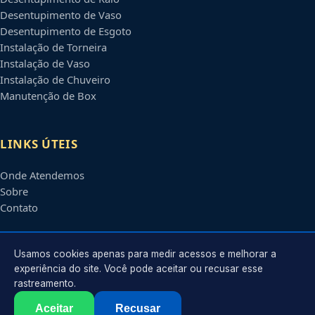
Desentupimento de Vaso
Desentupimento de Esgoto
Instalação de Torneira
Instalação de Vaso
Instalação de Chuveiro
Manutenção de Box
LINKS ÚTEIS
Onde Atendemos
Sobre
Contato
CONTATO
Usamos cookies apenas para medir acessos e melhorar a
experiência do site. Você pode aceitar ou recusar esse
rastreamento.
Atendimento em
Boa Vista
-
RR
e regiões parceiras
contato@encanadoremboavista.com.br
Aceitar
Recusar