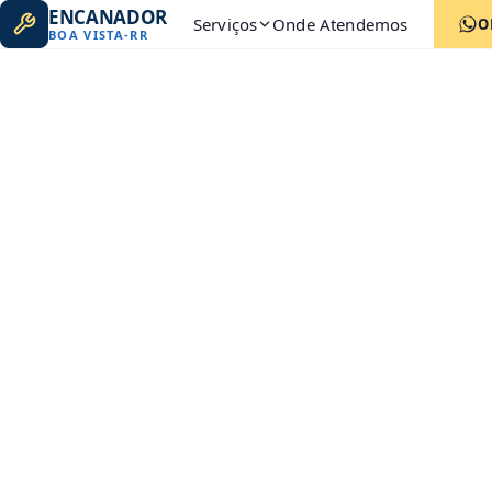
ENCANADOR
Serviços
Onde Atendemos
O
BOA VISTA
-
RR