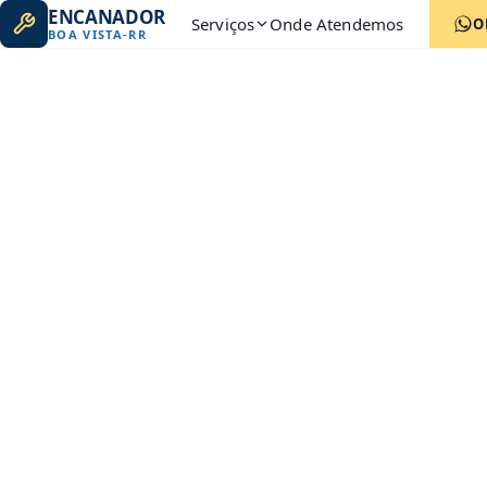
ENCANADOR
Serviços
Onde Atendemos
O
BOA VISTA
-
RR