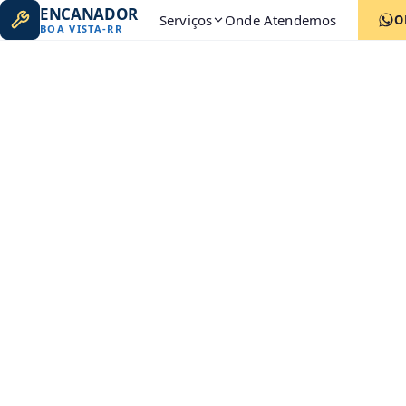
ENCANADOR
Serviços
Onde Atendemos
O
BOA VISTA
-
RR