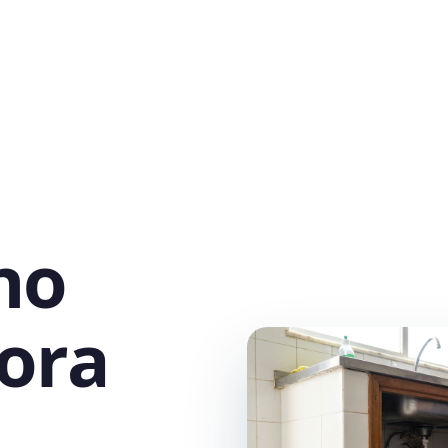
no
ora