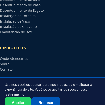
Desentupimento de Vaso
Desentupimento de Esgoto
Instalação de Torneira
Instalação de Vaso
Instalação de Chuveiro
Manutenção de Box
LINKS ÚTEIS
Onde Atendemos
Sobre
Contato
CONTATO
Usamos cookies apenas para medir acessos e melhorar a
experiência do site. Você pode aceitar ou recusar esse
rastreamento.
Atendimento em
Boa Vista
-
RR
e regiões parceiras
contato@encanadoremboavista.com.br
Aceitar
Recusar