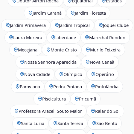
Doutor Airton Rocha
Equatorial
Estados
Jardim Caranã
Jardim Floresta
Jardim Primavera
Jardim Tropical
Joquei Clube
Laura Moreira
Liberdade
Marechal Rondon
Mecejana
Monte Cristo
Murilo Teixeira
Nossa Senhora Aparecida
Nova Canaã
Nova Cidade
Olímpico
Operário
Paraviana
Pedra Pintada
Pintolândia
Piscicultura
Pricumã
Professora Araceli Souto Maior
Raiar do Sol
Santa Luzia
Santa Tereza
São Bento