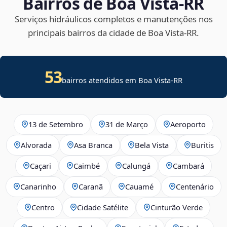
Bairros de Boa Vista‑RR
Serviços hidráulicos completos e manutenções nos
principais bairros da cidade de Boa Vista‑RR.
53
bairros atendidos em Boa Vista-RR
13 de Setembro
31 de Março
Aeroporto
Alvorada
Asa Branca
Bela Vista
Buritis
Caçari
Caimbé
Calungá
Cambará
Canarinho
Caranã
Cauamé
Centenário
Centro
Cidade Satélite
Cinturão Verde