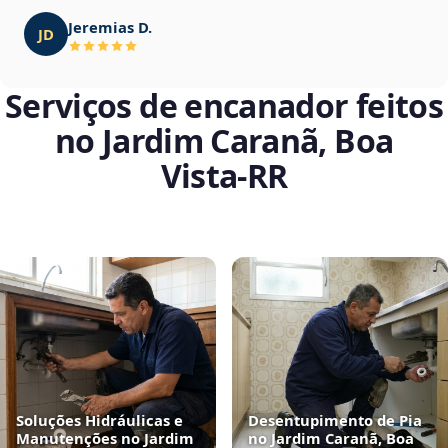
Jeremias D.
JD
Serviços de encanador feitos
no Jardim Caranã, Boa
Vista‑RR
Soluções Hidráulicas e
Desentupimento de Pia
Manutenções no Jardim
no Jardim Caranã, Boa