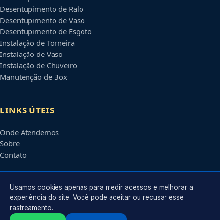
Desentupimento de Ralo
Desentupimento de Vaso
Desentupimento de Esgoto
Instalação de Torneira
Instalação de Vaso
Instalação de Chuveiro
Manutenção de Box
LINKS ÚTEIS
Onde Atendemos
Sobre
Contato
CONTATO
Usamos cookies apenas para medir acessos e melhorar a
experiência do site. Você pode aceitar ou recusar esse
rastreamento.
Atendimento em
Boa Vista
-
RR
e regiões parceiras