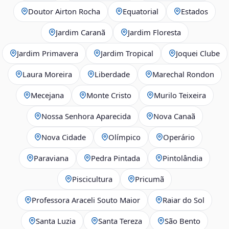
Doutor Airton Rocha
Equatorial
Estados
Jardim Caranã
Jardim Floresta
Jardim Primavera
Jardim Tropical
Joquei Clube
Laura Moreira
Liberdade
Marechal Rondon
Mecejana
Monte Cristo
Murilo Teixeira
Nossa Senhora Aparecida
Nova Canaã
Nova Cidade
Olímpico
Operário
Paraviana
Pedra Pintada
Pintolândia
Piscicultura
Pricumã
Professora Araceli Souto Maior
Raiar do Sol
Santa Luzia
Santa Tereza
São Bento