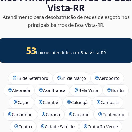
Vista‑RR
Atendimento para desobstrução de redes de esgoto nos
principais bairros de Boa Vista‑RR.
53
bairros atendidos em Boa Vista-RR
13 de Setembro
31 de Março
Aeroporto
Alvorada
Asa Branca
Bela Vista
Buritis
Caçari
Caimbé
Calungá
Cambará
Canarinho
Caranã
Cauamé
Centenário
Centro
Cidade Satélite
Cinturão Verde