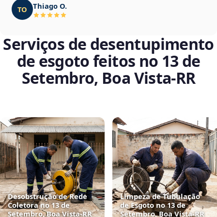
Thiago O.
TO
Serviços de desentupimento
de esgoto feitos no 13 de
Setembro, Boa Vista‑RR
Desobstrução de Rede
Limpeza de Tubulação
Coletora no 13 de
de Esgoto no 13 de
Setembro, Boa Vista‑RR
Setembro, Boa Vista‑RR