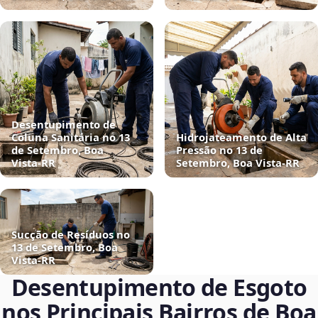
Desentupimento de
Coluna Sanitária no 13
Hidrojateamento de Alta
de Setembro, Boa
Pressão no 13 de
Vista‑RR
Setembro, Boa Vista‑RR
Sucção de Resíduos no
13 de Setembro, Boa
Vista‑RR
Desentupimento de Esgoto
nos Principais Bairros de Boa