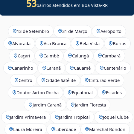
53
bairros atendidos em Boa Vista-RR
13 de Setembro
31 de Março
Aeroporto
Alvorada
Asa Branca
Bela Vista
Buritis
Caçari
Caimbé
Calungá
Cambará
Canarinho
Caranã
Cauamé
Centenário
Centro
Cidade Satélite
Cinturão Verde
Doutor Airton Rocha
Equatorial
Estados
Jardim Caranã
Jardim Floresta
Jardim Primavera
Jardim Tropical
Joquei Clube
Laura Moreira
Liberdade
Marechal Rondon