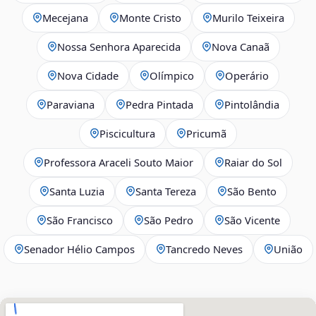
Mecejana
Monte Cristo
Murilo Teixeira
Nossa Senhora Aparecida
Nova Canaã
Nova Cidade
Olímpico
Operário
Paraviana
Pedra Pintada
Pintolândia
Piscicultura
Pricumã
Professora Araceli Souto Maior
Raiar do Sol
Santa Luzia
Santa Tereza
São Bento
São Francisco
São Pedro
São Vicente
Senador Hélio Campos
Tancredo Neves
União