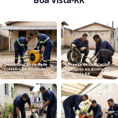
Desobstrução de Rede
Limpeza de Tubulação
Coletora no Alvorada,
de Esgoto no Alvorada,
Boa Vista‑RR
Boa Vista‑RR