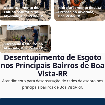
Desentupimento de
Hidrojateamento de Alta
Coluna Sanitária no
Pressão no Alvorada,
Alvorada, Boa Vista‑RR
Boa Vista‑RR
Sucção de Resíduos no
Alvorada, Boa Vista‑RR
Desentupimento de Esgoto
nos Principais Bairros de Boa
Vista‑RR
Atendimento para desobstrução de redes de esgoto nos
principais bairros de Boa Vista‑RR.