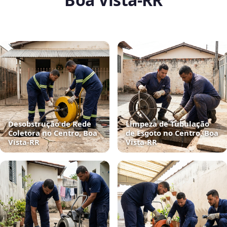
Desobstrução de Rede
Limpeza de Tubulação
Coletora no Centro, Boa
de Esgoto no Centro, Boa
Vista‑RR
Vista‑RR