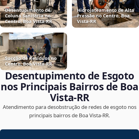
Desentupimento de
Hidrojateamento de Alta
Coluna Sanitária no
Pressão no Centro, Boa
Centro, Boa Vista‑RR
Vista‑RR
Sucção de Resíduos no
Centro, Boa Vista‑RR
Desentupimento de Esgoto
nos Principais Bairros de Boa
Vista‑RR
Atendimento para desobstrução de redes de esgoto nos
principais bairros de Boa Vista‑RR.