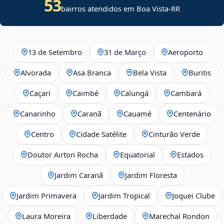
53
bairros atendidos em Boa Vista-RR
13 de Setembro
31 de Março
Aeroporto
Alvorada
Asa Branca
Bela Vista
Buritis
Caçari
Caimbé
Calungá
Cambará
Canarinho
Caranã
Cauamé
Centenário
Centro
Cidade Satélite
Cinturão Verde
Doutor Airton Rocha
Equatorial
Estados
Jardim Caranã
Jardim Floresta
Jardim Primavera
Jardim Tropical
Joquei Clube
Laura Moreira
Liberdade
Marechal Rondon