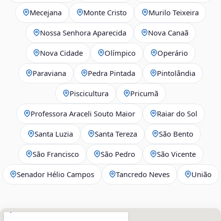
Mecejana
Monte Cristo
Murilo Teixeira
Nossa Senhora Aparecida
Nova Canaã
Nova Cidade
Olímpico
Operário
Paraviana
Pedra Pintada
Pintolândia
Piscicultura
Pricumã
Professora Araceli Souto Maior
Raiar do Sol
Santa Luzia
Santa Tereza
São Bento
São Francisco
São Pedro
São Vicente
Senador Hélio Campos
Tancredo Neves
União