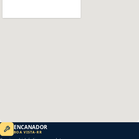
ENCANADOR
BOA VISTA
-
RR