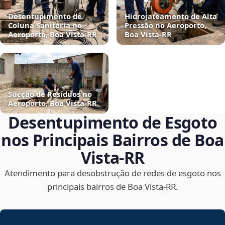
Desentupimento de
Hidrojateamento de Alta
Coluna Sanitária no
Pressão no Aeroporto,
Aeroporto, Boa Vista‑RR
Boa Vista‑RR
Sucção de Resíduos no
Aeroporto, Boa Vista‑RR
Desentupimento de Esgoto
nos Principais Bairros de Boa
Vista‑RR
Atendimento para desobstrução de redes de esgoto nos
principais bairros de Boa Vista‑RR.