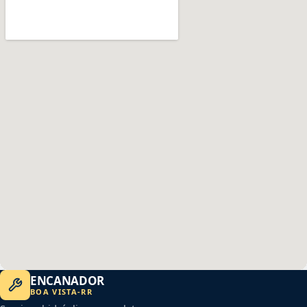
ENCANADOR
BOA VISTA
-
RR