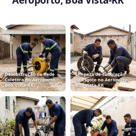
Desobstrução de Rede
Limpeza de Tubulação
Coletora no Aeroporto,
de Esgoto no Aeroporto,
Boa Vista‑RR
Boa Vista‑RR