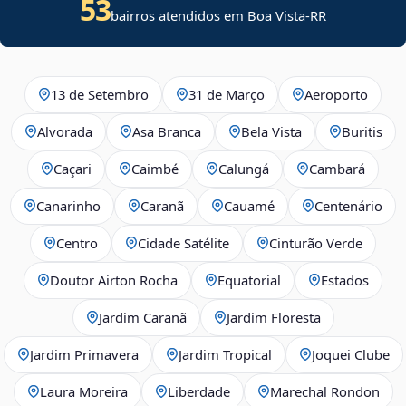
53
bairros atendidos em Boa Vista-RR
13 de Setembro
31 de Março
Aeroporto
Alvorada
Asa Branca
Bela Vista
Buritis
Caçari
Caimbé
Calungá
Cambará
Canarinho
Caranã
Cauamé
Centenário
Centro
Cidade Satélite
Cinturão Verde
Doutor Airton Rocha
Equatorial
Estados
Jardim Caranã
Jardim Floresta
Jardim Primavera
Jardim Tropical
Joquei Clube
Laura Moreira
Liberdade
Marechal Rondon