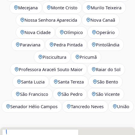
Mecejana
Monte Cristo
Murilo Teixeira
Nossa Senhora Aparecida
Nova Canaã
Nova Cidade
Olímpico
Operário
Paraviana
Pedra Pintada
Pintolândia
Piscicultura
Pricumã
Professora Araceli Souto Maior
Raiar do Sol
Santa Luzia
Santa Tereza
São Bento
São Francisco
São Pedro
São Vicente
Senador Hélio Campos
Tancredo Neves
União