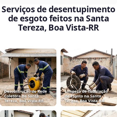
Serviços de desentupimento
de esgoto feitos na Santa
Tereza, Boa Vista‑RR
Desobstrução de Rede
Limpeza de Tubulação
Coletora na Santa
de Esgoto na Santa
Tereza, Boa Vista‑RR
Tereza, Boa Vista‑RR