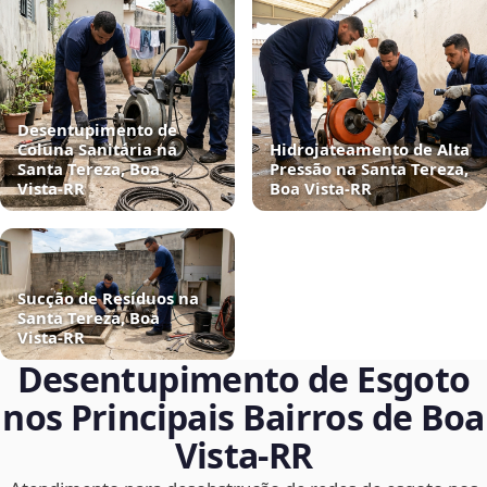
Desentupimento de
Coluna Sanitária na
Hidrojateamento de Alta
Santa Tereza, Boa
Pressão na Santa Tereza,
Vista‑RR
Boa Vista‑RR
Sucção de Resíduos na
Santa Tereza, Boa
Vista‑RR
Desentupimento de Esgoto
nos Principais Bairros de Boa
Vista‑RR