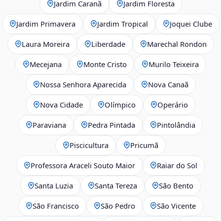
Jardim Caranã
Jardim Floresta
Jardim Primavera
Jardim Tropical
Joquei Clube
Laura Moreira
Liberdade
Marechal Rondon
Mecejana
Monte Cristo
Murilo Teixeira
Nossa Senhora Aparecida
Nova Canaã
Nova Cidade
Olímpico
Operário
Paraviana
Pedra Pintada
Pintolândia
Piscicultura
Pricumã
Professora Araceli Souto Maior
Raiar do Sol
Santa Luzia
Santa Tereza
São Bento
São Francisco
São Pedro
São Vicente