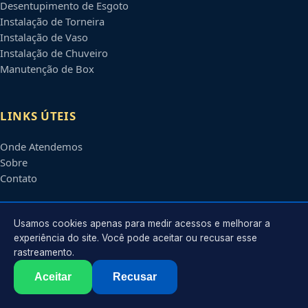
Desentupimento de Esgoto
Instalação de Torneira
Instalação de Vaso
Instalação de Chuveiro
Manutenção de Box
LINKS ÚTEIS
Onde Atendemos
Sobre
Contato
CONTATO
Usamos cookies apenas para medir acessos e melhorar a
experiência do site. Você pode aceitar ou recusar esse
rastreamento.
Atendimento em
Boa Vista
-
RR
e regiões parceiras
contato@encanadoremboavista.com.br
Aceitar
Recusar
©
2026
Encanador em
Boa Vista
-
RR
. Todos os direitos reservados.
Política de Privacidade
·
Termos de Uso
·
Sitemap