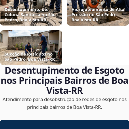
Desentupimento de
Hidrojateamento de Alta
Coluna Sanitária no São
Pressão no São Pedro,
Pedro, Boa Vista‑RR
Boa Vista‑RR
Sucção de Resíduos no
São Pedro, Boa Vista‑RR
Desentupimento de Esgoto
nos Principais Bairros de Boa
Vista‑RR
Atendimento para desobstrução de redes de esgoto nos
principais bairros de Boa Vista‑RR.