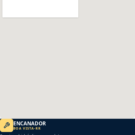
ENCANADOR
BOA VISTA
-
RR