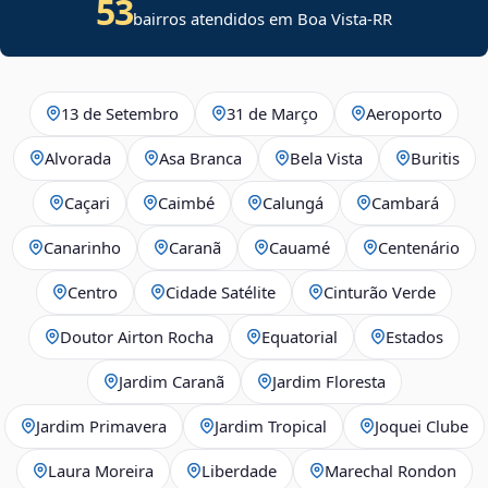
53
bairros atendidos em Boa Vista-RR
13 de Setembro
31 de Março
Aeroporto
Alvorada
Asa Branca
Bela Vista
Buritis
Caçari
Caimbé
Calungá
Cambará
Canarinho
Caranã
Cauamé
Centenário
Centro
Cidade Satélite
Cinturão Verde
Doutor Airton Rocha
Equatorial
Estados
Jardim Caranã
Jardim Floresta
Jardim Primavera
Jardim Tropical
Joquei Clube
Laura Moreira
Liberdade
Marechal Rondon