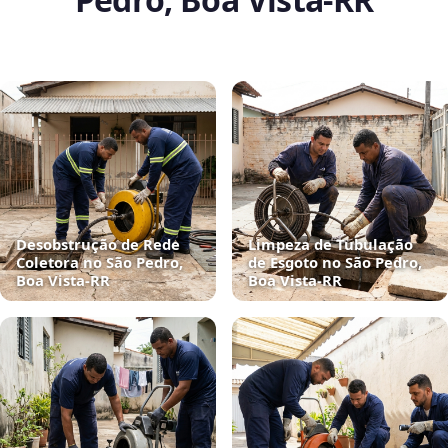
Desobstrução de Rede
Limpeza de Tubulação
Coletora no São Pedro,
de Esgoto no São Pedro,
Boa Vista‑RR
Boa Vista‑RR