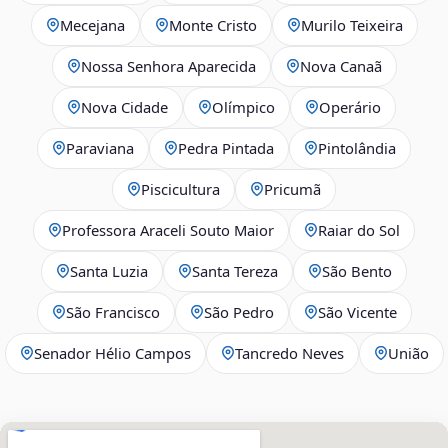
Mecejana
Monte Cristo
Murilo Teixeira
Nossa Senhora Aparecida
Nova Canaã
Nova Cidade
Olímpico
Operário
Paraviana
Pedra Pintada
Pintolândia
Piscicultura
Pricumã
Professora Araceli Souto Maior
Raiar do Sol
Santa Luzia
Santa Tereza
São Bento
São Francisco
São Pedro
São Vicente
Senador Hélio Campos
Tancredo Neves
União