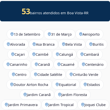
53
bairros atendidos em Boa Vista-RR
13 de Setembro
31 de Março
Aeroporto
Alvorada
Asa Branca
Bela Vista
Buritis
Caçari
Caimbé
Calungá
Cambará
Canarinho
Caranã
Cauamé
Centenário
Centro
Cidade Satélite
Cinturão Verde
Doutor Airton Rocha
Equatorial
Estados
Jardim Caranã
Jardim Floresta
Jardim Primavera
Jardim Tropical
Joquei Clube