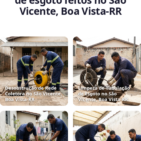
Vicente, Boa Vista‑RR
Desobstrução de Rede
Limpeza de Tubulação
Coletora no São Vicente,
de Esgoto no São
Boa Vista‑RR
Vicente, Boa Vista‑RR