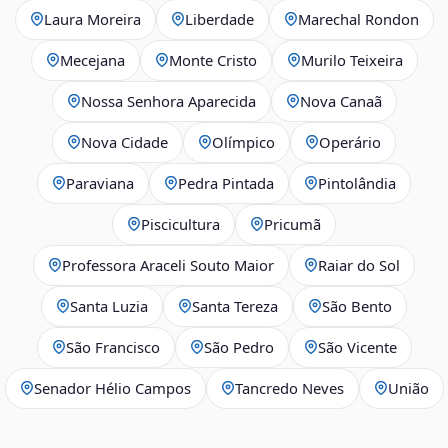
Laura Moreira
Liberdade
Marechal Rondon
Mecejana
Monte Cristo
Murilo Teixeira
Nossa Senhora Aparecida
Nova Canaã
Nova Cidade
Olímpico
Operário
Paraviana
Pedra Pintada
Pintolândia
Piscicultura
Pricumã
Professora Araceli Souto Maior
Raiar do Sol
Santa Luzia
Santa Tereza
São Bento
São Francisco
São Pedro
São Vicente
Senador Hélio Campos
Tancredo Neves
União