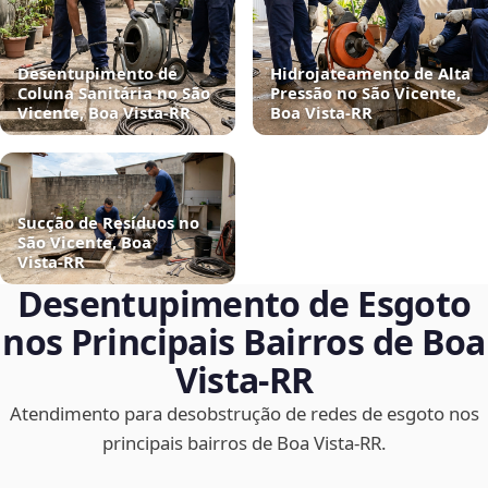
Desentupimento de
Hidrojateamento de Alta
Coluna Sanitária no São
Pressão no São Vicente,
Vicente, Boa Vista‑RR
Boa Vista‑RR
Sucção de Resíduos no
São Vicente, Boa
Vista‑RR
Desentupimento de Esgoto
nos Principais Bairros de Boa
Vista‑RR
Atendimento para desobstrução de redes de esgoto nos
principais bairros de Boa Vista‑RR.